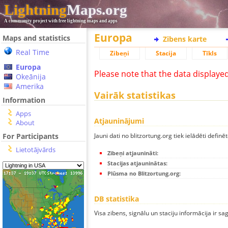
Lightning
Maps.org
A community project with free lightning maps and apps
Europa
Maps and statistics
Zibens karte
Real Time
Zibeņi
Stacija
Tīkls
Europa
Please note that the data displaye
Okeānija
Amerika
Vairāk statistikas
Information
Apps
Atjauninājumi
About
Jauni dati no blitzortung.org tiek ielādēti definēt
For Participants
Lietotājvārds
Zibeņi atjaunināti:
Stacijas atjauninātas:
Plūsma no Blitzortung.org:
DB statistika
Visa zibens, signālu un staciju informācija ir sa