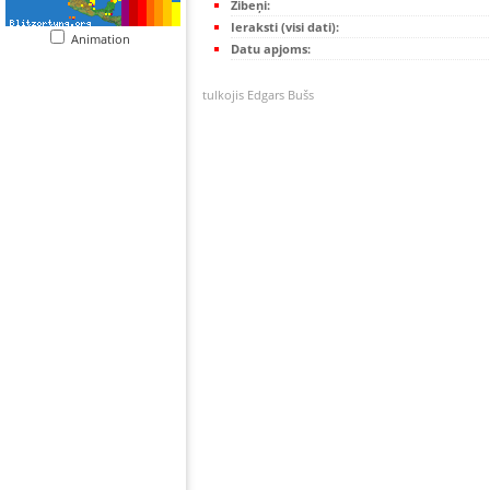
Zibeņi:
Ieraksti (visi dati):
Animation
Datu apjoms:
tulkojis Edgars Bušs