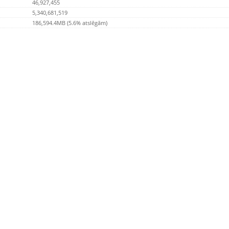
46,927,455
5,340,681,519
186,594.4MB (5.6% atslēgām)