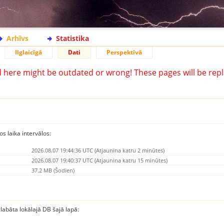
Arhīvs
Statistika
Ilglaicīgā
Dati
Perspektīvā
d here might be outdated or wrong! These pages will be repl
os laika intervālos:
2026.08.07 19:44:36 UTC (Atjaunina katru 2 minūtes)
2026.08.07 19:40:37 UTC (Atjaunina katru 15 minūtes)
37.2 MB (Šodien)
glabāta lokālajā DB šajā lapā: