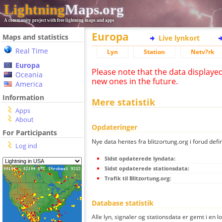
Lightning
Maps.org
A community project with free lightning maps and apps
Europa
Maps and statistics
Live lynkort
Real Time
Lyn
Station
Netv?rk
Europa
Please note that the data displaye
Oceania
new ones in the future.
America
Information
Mere statistik
Apps
About
Opdateringer
For Participants
Nye data hentes fra blitzortung.org i forud defi
Log ind
Sidst opdaterede lyndata:
Sidst opdaterede stationsdata:
Trafik til Blitzortung.org:
Database statistik
Alle lyn, signaler og stationsdata er gemt i en