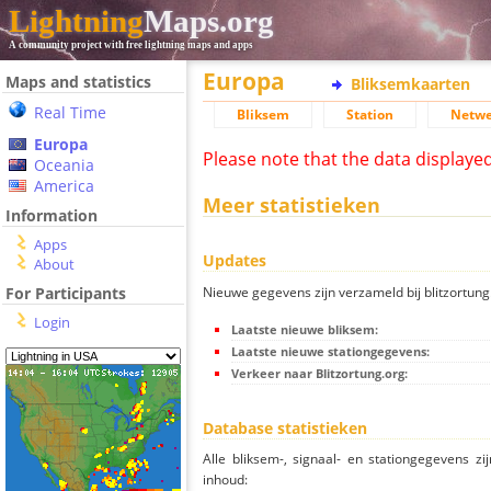
Lightning
Maps.org
A community project with free lightning maps and apps
Europa
Maps and statistics
Bliksemkaarten
Real Time
Bliksem
Station
Netwe
Europa
Please note that the data displaye
Oceania
America
Meer statistieken
Information
Apps
Updates
About
Nieuwe gegevens zijn verzameld bij blitzortung.
For Participants
Login
Laatste nieuwe bliksem:
Laatste nieuwe stationgegevens:
Verkeer naar Blitzortung.org:
Database statistieken
Alle bliksem-, signaal- en stationgegevens z
inhoud: