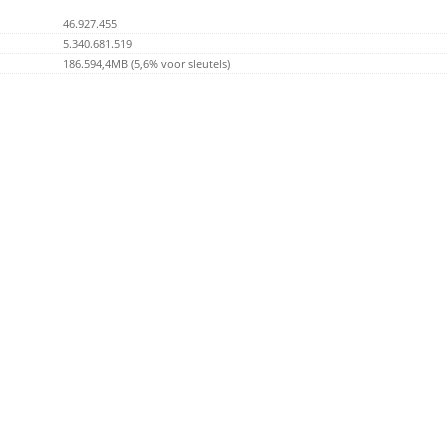
46.927.455
5.340.681.519
186.594,4MB (5,6% voor sleutels)