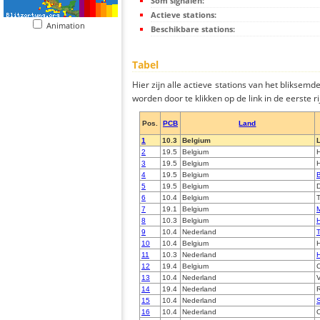
Som signalen:
Actieve stations:
Animation
Beschikbare stations:
Tabel
Hier zijn alle actieve stations van het bliksem
worden door te klikken op de link in de eerste rij
Pos.
PCB
Land
1
10.3
Belgium
L
2
19.5
Belgium
H
3
19.5
Belgium
H
4
19.5
Belgium
B
5
19.5
Belgium
D
6
10.4
Belgium
T
7
19.1
Belgium
M
8
10.3
Belgium
H
9
10.4
Nederland
T
10
10.4
Belgium
11
10.3
Nederland
12
19.4
Belgium
C
13
10.4
Nederland
V
14
19.4
Nederland
15
10.4
Nederland
S
16
10.4
Nederland