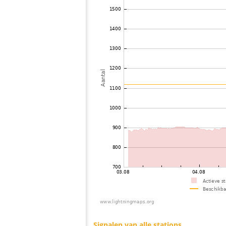
73
10.4
Frankrijk
74
19.3
Duitsland
75
19.3
Duitsland
S
76
10.4
Frankrijk
77
19.3
Duitsland
78
19.3
Frankrijk
M
79
19.5
Frankrijk
80
19.1
Frankrijk
B
81
10.3
Duitsland
F
82
19.3
Duitsland
83
19.5
Verenigd Koninkrijk
E
84
10.4
Duitsland
85
19.5
Verenigd Koninkrijk
86
19.5
Verenigd Koninkrijk
E
87
19.3
Verenigd Koninkrijk
88
19.3
Duitsland
89
10.4
Duitsland
90
19.5
Verenigd Koninkrijk
H
91
19.4
Duitsland
S
92
19.3
Verenigd Koninkrijk
93
19.4
Duitsland
94
6.8
Duitsland
95
19.5
Duitsland
K
96
19.3
Duitsland
97
10.3
Verenigd Koninkrijk
C
98
19.3
Duitsland
A
99
19.3
Verenigd Koninkrijk
100
19.5
Verenigd Koninkrijk
H
Signalen van alle stations