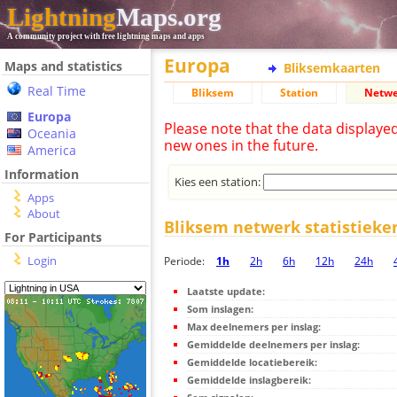
Lightning
Maps.org
A community project with free lightning maps and apps
Europa
Maps and statistics
Bliksemkaarten
Real Time
Bliksem
Station
Netwe
Europa
Please note that the data displaye
Oceania
new ones in the future.
America
Information
Kies een station:
Apps
About
Bliksem netwerk statistieke
For Participants
Login
Periode:
1h
2h
6h
12h
24h
Laatste update:
Som inslagen:
Max deelnemers per inslag:
Gemiddelde deelnemers per inslag:
Gemiddelde locatiebereik:
Gemiddelde inslagbereik: