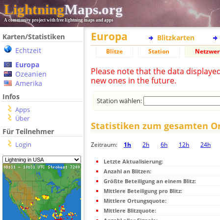
Lightning
Maps.org
A community project with free lightning maps and apps
Europa
Karten/Statistiken
Blitzkarten
Echtzeit
Blitze
Station
Netzwer
Europa
Please note that the data displaye
Ozeanien
new ones in the future.
Amerika
Infos
Station wählen:
Apps
Über
Statistiken zum gesamten O
Für Teilnehmer
Login
Zeitraum:
1h
2h
6h
12h
24h
Letzte Aktualisierung:
Anzahl an Blitzen:
Größte Beteiligung an einem Blitz:
Mittlere Beteiligung pro Blitz:
Mittlere Ortungsquote:
Mittlere Blitzquote: