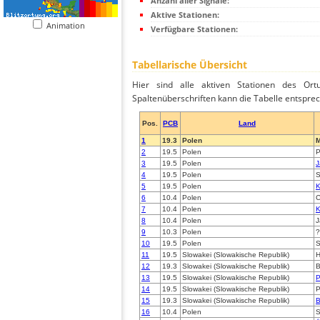
Anzahl aller Signale:
Aktive Stationen:
Animation
Verfügbare Stationen:
Tabellarische Übersicht
Hier sind alle aktiven Stationen des Ortu
Spaltenüberschriften kann die Tabelle entsprec
Pos.
PCB
Land
1
19.3
Polen
M
2
19.5
Polen
P
3
19.5
Polen
J
4
19.5
Polen
S
5
19.5
Polen
K
6
10.4
Polen
C
7
10.4
Polen
K
8
10.4
Polen
J
9
10.3
Polen
?
10
19.5
Polen
S
11
19.5
Slowakei (Slowakische Republik)
H
12
19.3
Slowakei (Slowakische Republik)
B
13
19.5
Slowakei (Slowakische Republik)
P
14
19.5
Slowakei (Slowakische Republik)
P
15
19.3
Slowakei (Slowakische Republik)
B
16
10.4
Polen
S