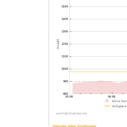
73
19.3
Deutschland
C
74
19.4
Polen
L
75
19.5
Polen
L
76
19.5
Ungarn
B
77
19.3
Ungarn
V
78
10.3
Österreich
Y
79
19.5
Ungarn
M
80
19.4
Ungarn
K
81
6.8
Deutschland
L
82
19.3
Österreich
A
83
6.3
Deutschland
D
84
19.4
Tschechien
D
85
19.5
Polen
S
86
19.3
Österreich
R
87
10.4
Deutschland
88
10.4
Ungarn
S
89
19.5
Österreich
G
90
19.3
Österreich
P
91
19.5
Deutschland
J
92
19.5
Polen
C
93
19.5
Ungarn
S
94
19.4
Polen
W
95
10.3
Österreich
S
96
19.3
Deutschland
S
97
19.4
Deutschland
D
98
19.5
Ungarn
F
99
19.5
Ungarn
M
100
19.1
Österreich
Z
Signale aller Stationen