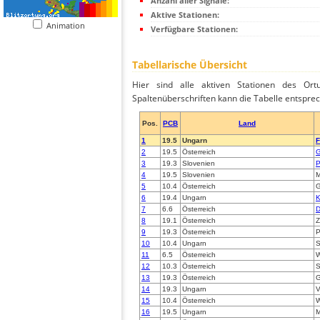
Anzahl aller Signale:
Aktive Stationen:
Animation
Verfügbare Stationen:
Tabellarische Übersicht
Hier sind alle aktiven Stationen des Ortu
Spaltenüberschriften kann die Tabelle entsprec
Pos.
PCB
Land
1
19.5
Ungarn
F
2
19.5
Österreich
G
3
19.3
Slovenien
P
4
19.5
Slovenien
M
5
10.4
Österreich
G
6
19.4
Ungarn
K
7
6.6
Österreich
D
8
19.1
Österreich
Z
9
19.3
Österreich
P
10
10.4
Ungarn
S
11
6.5
Österreich
W
12
10.3
Österreich
S
13
19.3
Österreich
G
14
19.3
Ungarn
V
15
10.4
Österreich
W
16
19.5
Ungarn
M