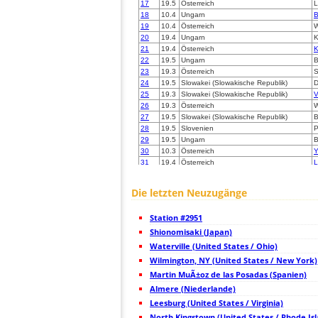
17
19.5
Österreich
L
18
10.4
Ungarn
B
19
10.4
Österreich
W
20
19.4
Ungarn
K
21
19.4
Österreich
K
22
19.5
Ungarn
B
23
19.3
Österreich
S
24
19.5
Slowakei (Slowakische Republik)
D
25
19.3
Slowakei (Slowakische Republik)
V
26
19.3
Österreich
W
27
19.5
Slowakei (Slowakische Republik)
B
28
19.5
Slovenien
P
29
19.5
Ungarn
B
30
10.3
Österreich
Y
31
19.4
Österreich
L
32
6.8
Österreich
S
33
10.4
Österreich
S
Die letzten Neuzugänge
34
19.3
Österreich
A
35
19.1
Österreich
U
Station #2951
36
19.3
Österreich
G
37
Shionomisaki (Japan)
19.3
Österreich
L
38
6.8
Österreich
F
Waterville (United States / Ohio)
39
19.5
Kroatien
D
Wilmington, NY (United States / New York)
40
19.5
Ungarn
S
Martin MuÃ±oz de las Posadas (Spanien)
41
19.5
Kroatien
O
42
Almere (Niederlande)
19.5
Ungarn
O
43
10.3
Slovenien
I
Leesburg (United States / Virginia)
44
10.4
Ungarn
A
North Kingstown (United States / Rhode Is