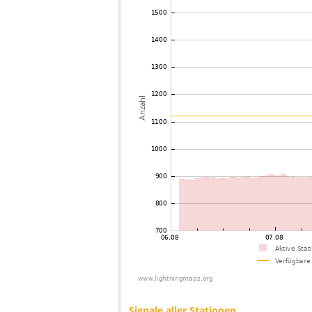
73
19.5
Ungarn
S
74
19.5
Kroatien
Z
75
19.3
Deutschland
R
76
10.4
Österreich
B
77
19.5
Italien
B
78
19.4
Deutschland
V
79
6.6
Deutschland
B
80
19.3
Slowakei (Slowakische Republik)
B
81
Deutschland
V
82
10.3
Tschechien
H
83
10.4
Tschechien
n
84
19.3
Italien
M
85
10.4
Deutschland
L
86
19.5
Ungarn
S
87
10.3
Deutschland
O
88
19.5
Italien
P
89
19.5
Polen
W
90
19.4
Tschechien
P
91
10.4
Tschechien
P
92
19.4
Deutschland
U
93
19.4
?
?
94
19.5
Italien
D
95
10.4
Ungarn
S
96
19.4
Ungarn
97
10.4
Deutschland
M
98
19.5
Slowakei (Slowakische Republik)
P
99
19.5
Slowakei (Slowakische Republik)
P
100
10.4
Tschechien
M
Signale aller Stationen