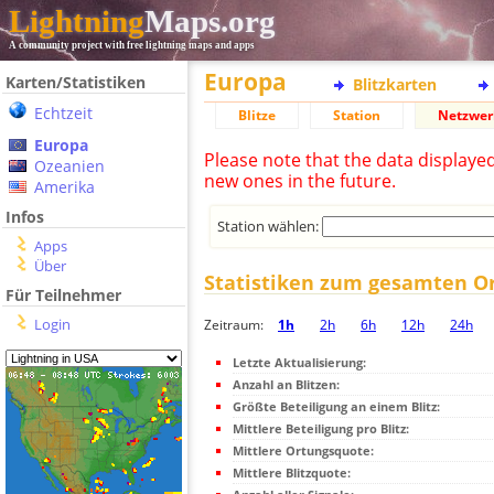
Lightning
Maps.org
A community project with free lightning maps and apps
Europa
Karten/Statistiken
Blitzkarten
Echtzeit
Blitze
Station
Netzwer
Europa
Please note that the data displaye
Ozeanien
new ones in the future.
Amerika
Infos
Station wählen:
Apps
Über
Statistiken zum gesamten O
Für Teilnehmer
Login
Zeitraum:
1h
2h
6h
12h
24h
Letzte Aktualisierung:
Anzahl an Blitzen:
Größte Beteiligung an einem Blitz:
Mittlere Beteiligung pro Blitz:
Mittlere Ortungsquote:
Mittlere Blitzquote: