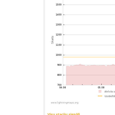
73
19.4
Niederlande
Ams
74
19.3
Vācija
Bre
75
19.5
Vācija
Voe
76
10.3
Vācija
Gan
77
19.5
Beļģija
Bru
78
19.5
Niederlande
Fri
79
19.4
Vācija
Ang
80
10.4
Vācija
Bra
81
10.3
Niederlande
Zoe
82
19.1
Vācija
Kra
83
19.3
Vācija
Erfu
84
19.4
Niederlande
Roz
85
19.3
Vācija
BÃ¼
86
10.4
Niederlande
Den
87
10.4
Vācija
So
88
19.3
Niederlande
Sch
89
19.4
Vācija
Ga
90
19.3
Vācija
Wie
91
10.4
Vācija
Uel
92
10.4
Vācija
Bad
93
19.3
Vācija
Stu
94
6.7
Vācija
Sc
95
10.3
Vācija
Cux
96
10.3
Vācija
Ham
97
10.4
Francija
RET
98
19.3
Vācija
Her
99
10.4
Francija
54
100
10.2
Vācija
RoÃ
Visu staciju signāli