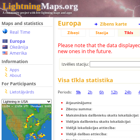
Lightning
Maps.org
A community project with free lightning maps and apps
Europa
Maps and statistics
Zibens karte
Real Time
Zibeņi
Stacija
Tīkls
Europa
Please note that the data displaye
Okeānija
new ones in the future.
Amerika
Information
Izvēlies staciju:
Apps
About
Visa tīkla statistika
For Participants
Lietotājvārds
Periods:
1h
2h
6h
12h
24h
Atjauninājums:
Zibeņu summa:
Maksimālais dalībnieku skaits lokalizācijai:
Vidējais dalībnieku skaits lokalizācijai:
Vidējā lokalizācijas attiecība:
Vidējā dalības attiecība: