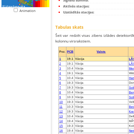
Signālu summa:
Aktīvās stacijas:
Animation
Uzstādītās stacijas:
Tabulas skats
Šeit var redzēt visas zibens izlādes detektortī
kolonnu virsrakstiem.
Poz.
PCB
Valsts
1
19.1
Vācija
LÃ
2
19.1
Vācija
LÃ
3
10.4
Vācija
Me
4
19.1
Vācija
Wit
5
10.4
Vācija
Hatt
6
19.3
Vācija
Dor
7
19.3
Vācija
Sol
8
10.4
Vācija
Ber
9
10.3
Vācija
Sol
10
19.3
Vācija
Vel
11
10.3
Vācija
Bet
12
19.3
Vācija
Kre
13
10.4
Vācija
Del
14
19.4
Vācija
MÃ
15
19.3
Vācija
Kob
16
19.4
Vācija
Net