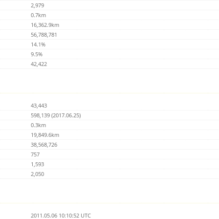
2,979
0.7km
16,362.9km
56,788,781
14.1%
9.5%
42,422
43,443
598,139 (2017.06.25)
0.3km
19,849.6km
38,568,726
757
1,593
2,050
2011.05.06 10:10:52 UTC