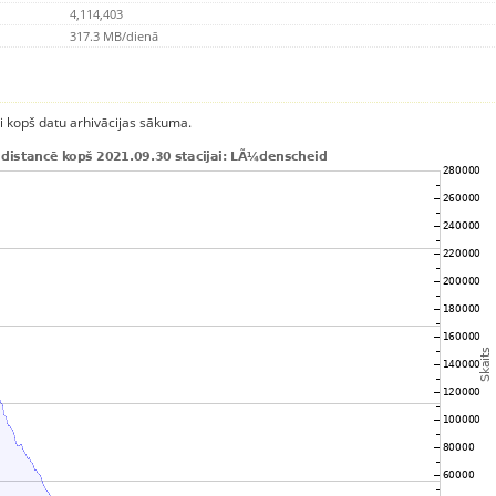
4,114,403
317.3 MB/dienā
ci kopš datu arhivācijas sākuma.