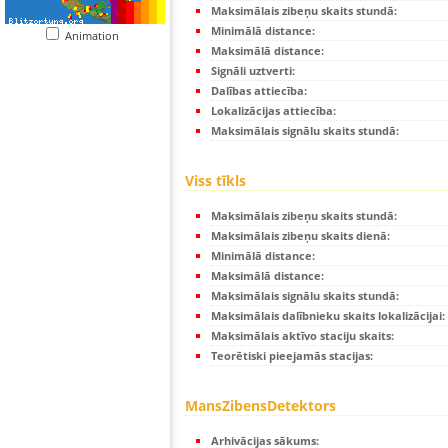
Maksimālais zibeņu skaits stundā:
Minimālā distance:
Animation
Maksimālā distance:
Signāli uztverti:
Dalības attiecība:
Lokalizācijas attiecība:
Maksimālais signālu skaits stundā:
Viss tīkls
Maksimālais zibeņu skaits stundā:
Maksimālais zibeņu skaits dienā:
Minimālā distance:
Maksimālā distance:
Maksimālais signālu skaits stundā:
Maksimālais dalībnieku skaits lokalizācijai:
Maksimālais aktīvo staciju skaits:
Teorētiski pieejamās stacijas:
MansZibensDetektors
Arhivācijas sākums: