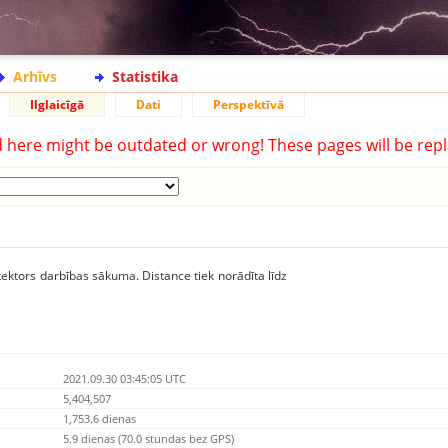
Arhīvs
Statistika
Ilglaicīgā
Dati
Perspektīvā
d here might be outdated or wrong! These pages will be repl
ektors darbības sākuma. Distance tiek norādīta līdz
2021.09.30 03:45:05 UTC
5,404,507
1,753.6 dienas
5.9 dienas (70.0 stundas bez GPS)