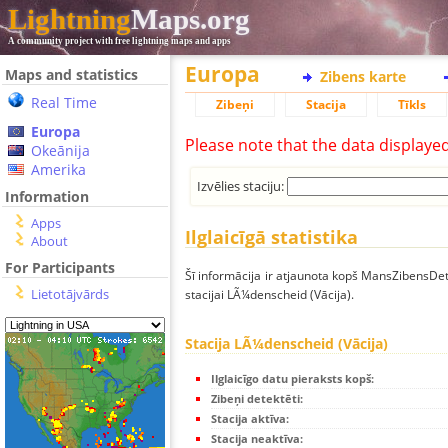
Lightning
Maps.org
A community project with free lightning maps and apps
Europa
Maps and statistics
Zibens karte
Real Time
Zibeņi
Stacija
Tīkls
Europa
Please note that the data displaye
Okeānija
Amerika
Izvēlies staciju:
Information
Apps
Ilglaicīgā statistika
About
For Participants
Šī informācija ir atjaunota kopš MansZibensDet
Lietotājvārds
stacijai LÃ¼denscheid (Vācija).
Stacija LÃ¼denscheid (Vācija)
Ilglaicīgo datu pieraksts kopš:
Zibeņi detektēti:
Stacija aktīva:
Stacija neaktīva: