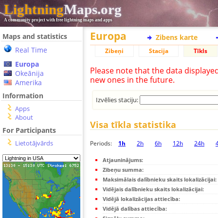
Lightning
Maps.org
A community project with free lightning maps and apps
Europa
Maps and statistics
Zibens karte
Real Time
Zibeņi
Stacija
Tīkls
Europa
Please note that the data displaye
Okeānija
new ones in the future.
Amerika
Information
Izvēlies staciju:
Apps
About
Visa tīkla statistika
For Participants
Lietotājvārds
Periods:
1h
2h
6h
12h
24h
Atjauninājums:
Zibeņu summa:
Maksimālais dalībnieku skaits lokalizācijai:
Vidējais dalībnieku skaits lokalizācijai:
Vidējā lokalizācijas attiecība:
Vidējā dalības attiecība: