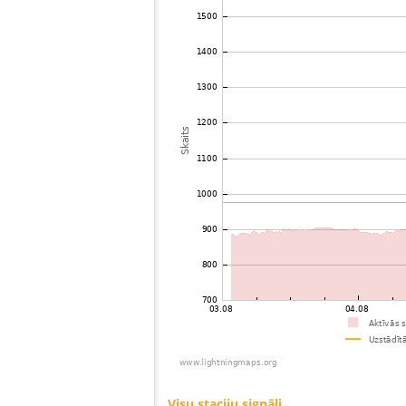
73
10.4
Niederlande
Dwi
74
10.3
Vācija
Kas
75
19.3
Vācija
Kas
76
19.3
Vācija
St
77
19.3
Vācija
Eic
78
10.3
Vācija
Ber
79
19.3
Vācija
Kr
80
19.5
Vācija
Joe
81
10.3
Niederlande
Ep
82
6.6
Vācija
Rad
83
10.3
Niederlande
Va
84
10.4
Niederlande
Vaa
85
10.3
Vācija
Fra
86
19.5
Vācija
Sto
87
6.8
Vācija
BÃ¼
88
19.4
Vācija
RoÃ
89
10.2
Vācija
RoÃ
90
19.4
Vācija
672
91
19.3
Niederlande
IJs
92
10.4
Vācija
LÃ
93
6.3
Vācija
Dre
94
19.5
Niederlande
Fri
95
19.3
Vācija
Str
96
10.3
Vācija
Str
97
19.3
Vācija
Tem
98
19.3
Vācija
Mal
99
19.3
Vācija
Get
100
10.4
Niederlande
Sit
Visu staciju signāli