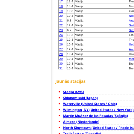
17
19.4
Vācija
Fle
18
10.4
Vācija
Min
19
10.3
Vācija
Gan
20
10.4
Vācija
Nie
21
6.8
Vācija
Art
22
19.4
Vācija
Sul
23
6.7
Vācija
Sc
24
19.3
Vācija
Erfu
25
19.3
Vācija
The
26
10.4
Vācija
Uel
27
19.4
Vācija
Ang
28
10.4
Vācija
Hol
29
10.4
Vācija
Me
30
19.3
Vācija
Bre
31
10.4
Vācija
Br
32
4.x
Vācija
Br
33
10.3
Vācija
Bad
Jaunās stacijas
34
19.3
Vācija
Hu
35
19.1
Vācija
LÃ
Stacija #2951
36
19.3
Vācija
Bre
37
Shionomisaki (Japan)
19.3
Vācija
Dor
38
10.3
Vācija
MÃ¼
Waterville (United States / Ohio)
39
19.3
Vācija
Bre
Wilmington, NY (United States / New York)
40
10.3
Vācija
Bet
Martin MuÃ±oz de las Posadas (Spānija)
41
19.3
Vācija
Lei
42
Almere (Niederlande)
19.1
Vācija
Wit
43
19.3
Vācija
Wal
North Kingstown (United States / Rhode Is
44
10.4
Vācija
So
TrollhÃ¤ttan (Zviedrija)