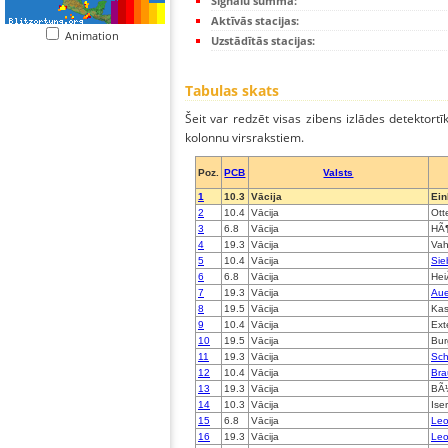
Signālu summa:
Aktīvās stacijas:
Animation
Uzstādītās stacijas:
Tabulas skats
Šeit var redzēt visas zibens izlādes detektortī
kolonnu virsrakstiem.
Poz.
PCB
Valsts
1
10.3
Vācija
Ei
2
10.4
Vācija
Ott
3
6.8
Vācija
HÃ¶
4
19.3
Vācija
Vah
5
10.4
Vācija
Sie
6
6.8
Vācija
Hei
7
19.3
Vācija
Aue
8
19.5
Vācija
Kas
9
10.4
Vācija
Ext
10
19.5
Vācija
Bur
11
19.3
Vācija
Sch
12
10.4
Vācija
Bra
13
19.3
Vācija
BÃ
14
10.3
Vācija
Ise
15
6.8
Vācija
Leo
16
19.3
Vācija
Leo