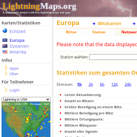
Lightning
Maps.org
A community project with free lightning maps and apps
Europa
Karten/Statistiken
Blitzkarten
Echtzeit
Blitze
Station
Netzwer
Europa
Please note that the data displaye
Ozeanien
Amerika
Station wählen:
Infos
Apps
Statistiken zum gesamten O
Über
Für Teilnehmer
Zeitraum:
1h
2h
6h
12h
24h
Login
Letzte Aktualisierung:
Anzahl an Blitzen:
Größte Beteiligung an einem Blitz:
Mittlere Beteiligung pro Blitz:
Mittlere Ortungsquote:
Mittlere Blitzquote:
Anzahl aller Signale: