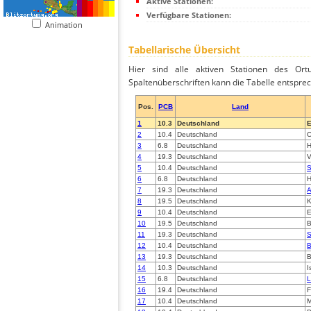
Aktive Stationen:
Verfügbare Stationen:
Animation
Tabellarische Übersicht
Hier sind alle aktiven Stationen des Ortu
Spaltenüberschriften kann die Tabelle entsprec
Pos.
PCB
Land
1
10.3
Deutschland
E
2
10.4
Deutschland
O
3
6.8
Deutschland
H
4
19.3
Deutschland
V
5
10.4
Deutschland
S
6
6.8
Deutschland
H
7
19.3
Deutschland
A
8
19.5
Deutschland
K
9
10.4
Deutschland
E
10
19.5
Deutschland
B
11
19.3
Deutschland
S
12
10.4
Deutschland
B
13
19.3
Deutschland
B
14
10.3
Deutschland
I
15
6.8
Deutschland
L
16
19.4
Deutschland
F
17
10.4
Deutschland
M