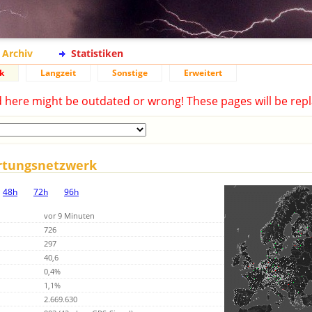
Archiv
Statistiken
k
Langzeit
Sonstige
Erweitert
d here might be outdated or wrong! These pages will be repl
rtungsnetzwerk
48h
72h
96h
vor 9 Minuten
726
297
40,6
0,4%
1,1%
2.669.630