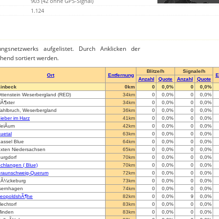
903 (42 ohne GPS-Signal)
1.124
ngsnetzwerks aufgelistet. Durch Anklicken der
hend sortiert werden.
Blitze/h
Signale/h
Ort
Entfernung
E
Anzahl
Quote
Anzahl
Quote
inbeck
0km
0
0,0%
0
0,0%
ttenstein Weserbergland (RED)
34km
0
0,0%
0
0,0%
Ã¶xter
34km
0
0,0%
0
0,0%
ahlbruch, Weserbergland
36km
0
0,0%
0
0,0%
ieber im Harz
41km
0
0,0%
0
0,0%
eiÃum
42km
0
0,0%
0
0,0%
uetal
63km
0
0,0%
0
0,0%
assel Blue
64km
0
0,0%
0
0,0%
xten Niedersachsen
65km
0
0,0%
0
0,0%
urgdorf
70km
0
0,0%
0
0,0%
chlangen ( Blue)
70km
0
0,0%
0
0,0%
raunschweig-Querum
72km
0
0,0%
0
0,0%
Ã¼ckeburg
73km
0
0,0%
0
0,0%
sernhagen
74km
0
0,0%
0
0,0%
eopoldshÃ¶he
82km
0
0,0%
9
0,0%
lechtorf
83km
0
0,0%
0
0,0%
inden
83km
0
0,0%
0
0,0%