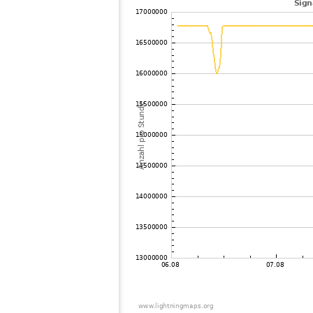
102
19.1
Deutschland
K
103
19.4
Belgien
C
104
19.4
Deutschland
N
105
19.3
Niederlande
106
10.4
Deutschland
G
107
19.4
Niederlande
A
108
19.3
Deutschland
C
109
19.3
Deutschland
B
110
19.3
Deutschland
L
111
10.4
Niederlande
T
112
19.3
Deutschland
S
113
19.3
Deutschland
Z
114
19.4
Belgien
H
115
19.4
Niederlande
A
116
19.3
Deutschland
H
117
Deutschland
S
118
19.5
Belgien
D
119
10.4
Deutschland
G
120
19.3
Niederlande
W
121
10.4
Deutschland
B
122
19.3
Deutschland
H
123
4.x
Deutschland
D
124
19.4
Deutschland
G
125
10.3
Deutschland
L
126
10.4
Belgien
H
127
19.5
Belgien
H
128
19.3
Deutschland
O
129
19.5
Deutschland
V