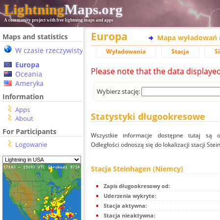
Lightning
Maps.org
A community project with free lightning maps and apps
Europa
Maps and statistics
Mapa wyładowań 
W czasie rzeczywistym
Wyładowania
Stacja
S
Europa
Please note that the data displaye
Oceania
Ameryka
Wybierz stację:
Information
Apps
Statystyki długookresowe
About
For Participants
Wszystkie informacje dostępne tutaj są od
Logowanie
Odległości odnoszą się do lokalizacji stacji Ste
Stacja Steinhagen (Niemcy)
Zapis długookresowy od:
Uderzenia wykryte:
Stacja aktywna:
Stacja nieaktywna: