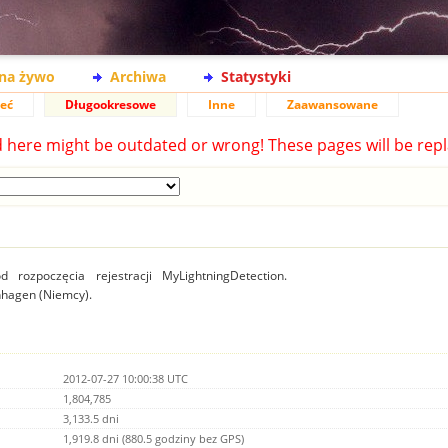
na żywo
Archiwa
Statystyki
ieć
Długookresowe
Inne
Zaawansowane
d here might be outdated or wrong! These pages will be repl
 rozpoczęcia rejestracji MyLightningDetection.
inhagen (Niemcy).
2012-07-27 10:00:38 UTC
1,804,785
3,133.5 dni
1,919.8 dni (880.5 godziny bez GPS)