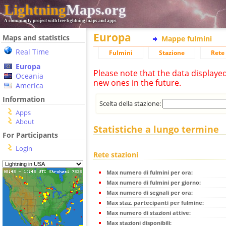
Lightning
Maps.org
A community project with free lightning maps and apps
Europa
Maps and statistics
Mappe fulmini
Real Time
Fulmini
Stazione
Rete 
Europa
Please note that the data displaye
Oceania
new ones in the future.
America
Information
Scelta della stazione:
Apps
About
Statistiche a lungo termine
For Participants
Login
Rete stazioni
Max numero di fulmini per ora:
Max numero di fulmini per giorno:
Max numero di segnali per ora:
Max staz. partecipanti per fulmine:
Max numero di stazioni attive:
Max stazioni disponibili: