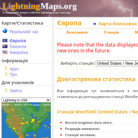
Lightning
Maps.org
A community project with free lightning maps and apps
Європа
Карти/Статистика
Карта блискавок
Реальний час
Блискавки
Станція
М
Європа
Please note that the data displaye
Океанія
new ones in the future.
Америка
Інформація
Виберіть станцію:
Apps
Про
Довгострокова статистика
Для учасників
Увійти
Вся інформація тут оновлюється з п
ставляться до розташування станції Westfield
Станція Westfield (United States / Ne
Record longtime data since:
Розрядів виявлено:
Станція активна: