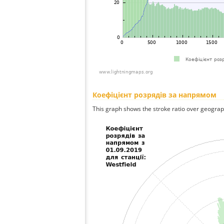
Коефіцієнт розрядів за напрямом
This graph shows the stroke ratio over geographi