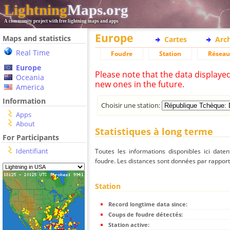
Lightning
Maps.org
A community project with free lightning maps and apps
Europe
Maps and statistics
Cartes
Arc
Real Time
Foudre
Station
Réseau
Europe
Please note that the data displaye
Oceania
new ones in the future.
America
Information
Choisir une station:
Apps
About
Statistiques à long terme
For Participants
Identifiant
Toutes les informations disponibles ici dat
foudre. Les distances sont données par rapport 
Station
Record longtime data since:
Coups de foudre détectés:
Station active: