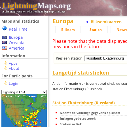
Lightning
Maps.org
A community project with free lightning maps and apps
Europa
Maps and statistics
Bliksemkaarten
Real Time
Bliksem
Station
Netwe
Europa
Please note that the data displaye
Oceania
new ones in the future.
America
Information
Kies een station:
Apps
About
Langetijd statistieken
For Participants
Login
Al de informatie hier is vernieuwd sinds de sta
station Ekaterinburg (Russland).
Station Ekaterinburg (Russland)
Neemt de volledige gegevens op sinds:
Inslagen gedetecteerd:
Station actief: