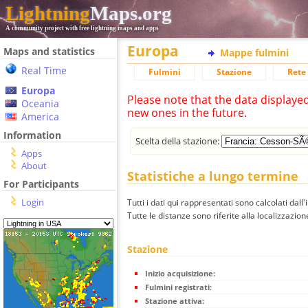
Lightning
Maps.org
A community project with free lightning maps and apps
Europa
Maps and statistics
Mappe fulmini
Real Time
Fulmini
Stazione
Rete 
Europa
Please note that the data displaye
Oceania
new ones in the future.
America
Information
Scelta della stazione:
Apps
About
Statistiche a lungo termine
For Participants
Login
Tutti i dati qui rappresentati sono calcolati dall'
Tutte le distanze sono riferite alla localizzazione
Stazione
Inizio acquisizione:
Fulmini registrati:
Stazione attiva: