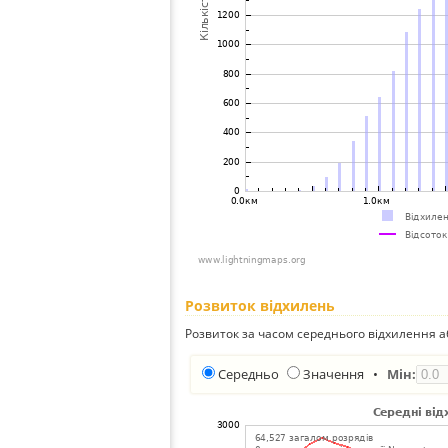
Розвиток відхилень
Розвиток за часом середнього відхилення а
Середньо
Значення
•
Мін: