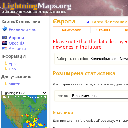
Lightning
Maps.org
A community project with free lightning maps and apps
Європа
Карти/Статистика
Карта блискавок
Реальний час
Блискавки
Станція
М
Європа
Please note that the data displaye
Океанія
new ones in the future.
Америка
Інформація
Виберіть станцію:
Apps
Про
Розширена статистика
Для учасників
Увійти
Розширена статистика, в основному для опе
Регіон:
Учасники
Для виявлення і локалізації розряду, мінім