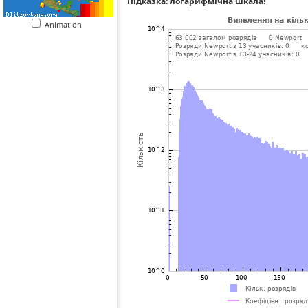
Підказка: логарифмічна шкала!
Animation