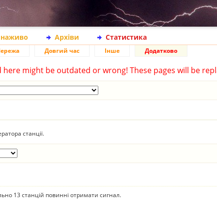
 наживо
Архіви
Статистика
ережа
Довгий час
Інше
Додатково
d here might be outdated or wrong! These pages will be repl
ратора станції.
ально 13 станцій повинні отримати сигнал.