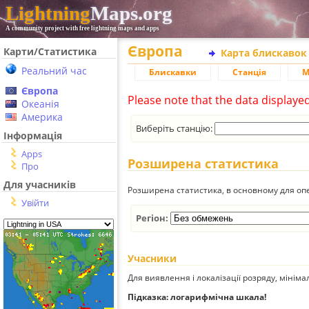
Lightning
Maps.org
A community project with free lightning maps and apps
Європа
Карти/Статистика
Карта блискавок
Реальний час
Блискавки
Станція
М
Європа
Please note that the data displaye
Океанія
Америка
Виберіть станцію:
Інформація
Apps
Розширена статистика
Про
Для учасників
Розширена статистика, в основному для опе
Увійти
Регіон:
Учасники
Для виявлення і локалізації розряду, мінім
Підказка: логарифмічна шкала!