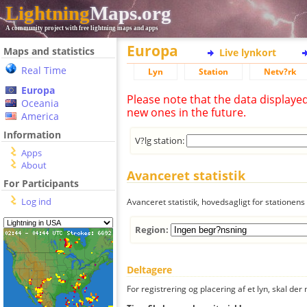
Lightning
Maps.org
A community project with free lightning maps and apps
Europa
Maps and statistics
Live lynkort
Real Time
Lyn
Station
Netv?rk
Europa
Please note that the data displaye
Oceania
new ones in the future.
America
Information
V?lg station:
Apps
About
Avanceret statistik
For Participants
Log ind
Avanceret statistik, hovedsagligt for stationens 
Region:
Deltagere
For registrering og placering af et lyn, skal d