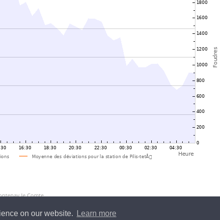
Fontenay le Comte
rience on our website.
Learn more