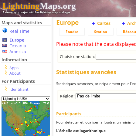
Lightning
Maps.org
A community project with free lightning maps and apps
Europe
Maps and statistics
Cartes
Arc
Real Time
Foudre
Station
Réseau
Europe
Please note that the data displaye
Oceania
America
Choisir une station:
Information
Apps
Statistiques avancées
About
For Participants
Statistiques avancées, principalement pour l'exp
Identifiant
Région:
Participants
Pour détecter et localiser la foudre, un minimum
L'échelle est logarithmique