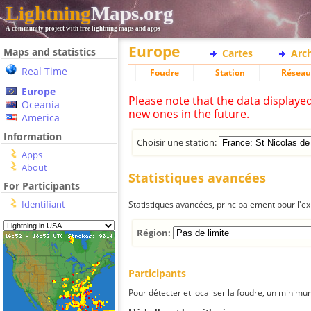
Lightning
Maps.org
A community project with free lightning maps and apps
Europe
Maps and statistics
Cartes
Arc
Real Time
Foudre
Station
Réseau
Europe
Please note that the data displaye
Oceania
new ones in the future.
America
Information
Choisir une station:
Apps
About
Statistiques avancées
For Participants
Identifiant
Statistiques avancées, principalement pour l'exp
Région:
Participants
Pour détecter et localiser la foudre, un minimum