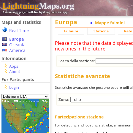
Lightning
Maps.org
A community project with free lightning maps and apps
Europa
Maps and statistics
Mappe fulmini
Real Time
Fulmini
Stazione
Rete 
Europa
Please note that the data displaye
Oceania
new ones in the future.
America
Information
Scelta della stazione:
Apps
About
Statistiche avanzate
For Participants
Login
Statistiche avanzate che possono essere utili all
Zona:
Partecipazione stazione
For detecting and locating a stroke, a minimum o