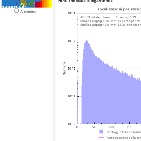
Hint: The scale is logarithmic!
Animation