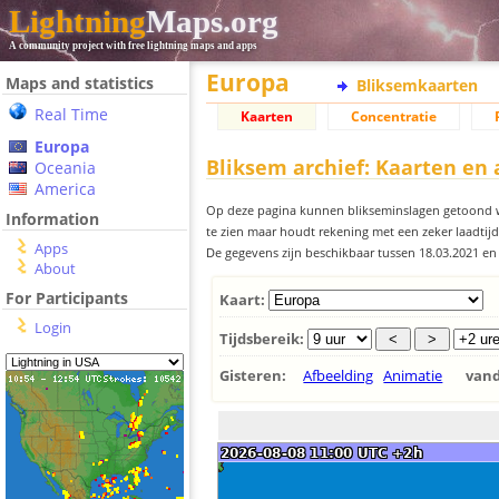
Lightning
Maps.org
A community project with free lightning maps and apps
Europa
Maps and statistics
Bliksemkaarten
Real Time
Kaarten
Concentratie
Europa
Bliksem archief: Kaarten en
Oceania
America
Op deze pagina kunnen blikseminslagen getoond w
Information
te zien maar houdt rekening met een zeker laadtijd
Apps
De gegevens zijn beschikbaar tussen 18.03.2021 en
About
For Participants
Kaart:
Login
Tijdsbereik:
Gisteren:
Afbeelding
Animatie
van