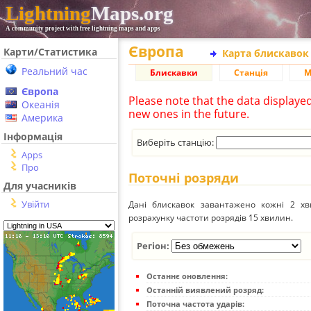
Lightning
Maps.org
A community project with free lightning maps and apps
Європа
Карти/Статистика
Карта блискавок
Реальний час
Блискавки
Станція
М
Європа
Please note that the data displaye
Океанія
new ones in the future.
Америка
Інформація
Виберіть станцію:
Apps
Про
Поточні розряди
Для учасників
Увійти
Дані блискавок завантажено кожні 2 хвил
розрахунку частоти розрядів 15 хвилин.
Регіон:
Останнє оновлення:
Останній виявлений розряд:
Поточна частота ударів: