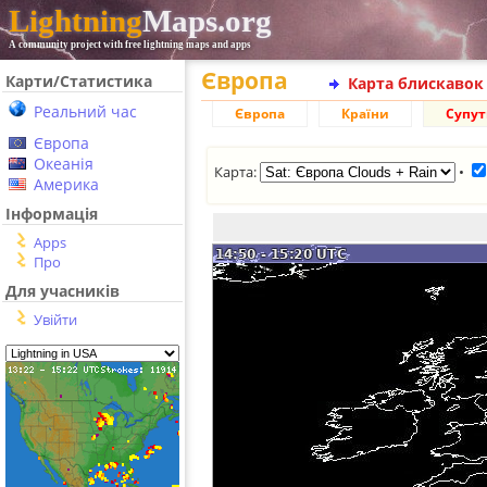
Lightning
Maps.org
A community project with free lightning maps and apps
Європа
Карти/Статистика
Карта блискавок
Реальний час
Європа
Країни
Супу
Європа
Океанія
Карта:
•
Америка
Інформація
Apps
Про
Для учасників
Увійти