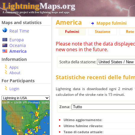
Lightning
Maps.org
A community project with free lightning maps and apps
America
Maps and statistics
Mappe fulmini
Real Time
Fulmini
Stazione
Rete 
Europa
Please note that the data displaye
Oceania
new ones in the future.
America
Information
Scelta della stazione:
Apps
About
Statistiche recenti delle ful
For Participants
Login
Lightning data is downloaded ogni 2 minuti f
calculation of the stroke rate is 15 minuti.
Zona:
Ultimo aggiornamento:
Ultimo fulmine rilevato:
Tasso di caduta attuale: