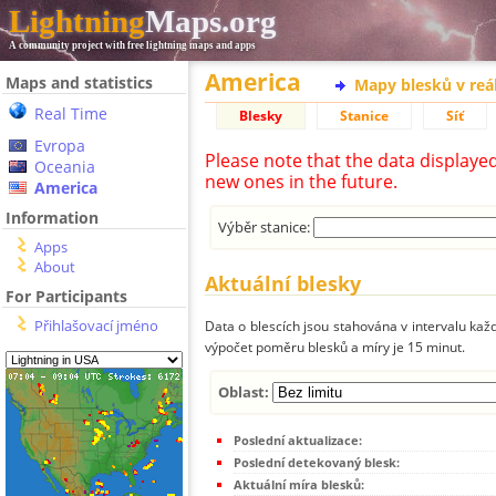
Lightning
Maps.org
A community project with free lightning maps and apps
America
Maps and statistics
Mapy blesků v reá
Real Time
Blesky
Stanice
Síť
Evropa
Please note that the data displaye
Oceania
new ones in the future.
America
Information
Výběr stanice:
Apps
About
Aktuální blesky
For Participants
Přihlašovací jméno
Data o blescích jsou stahována v intervalu každ
výpočet poměru blesků a míry je 15 minut.
Oblast:
Poslední aktualizace:
Poslední detekovaný blesk:
Aktuální míra blesků: