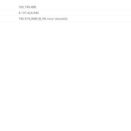
100.749.488
4.137.424.940
190.919,0MB (8,3% voor sleutels)