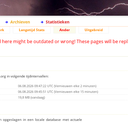
Archieven
Statistieken
rk
Langetijd Stats
Ander
Uitgebreid
d here might be outdated or wrong! These pages will be repl
org in volgende tijdintervallen:
06.08.2026 09:47:22 UTC (Vernieuwen elke 2 minuten)
06.08.2026 09:45:51 UTC (Vernieuwen elke 15 minuten)
19,8 MB (vandaag)
ijn opgeslagen in een locale database met actuele