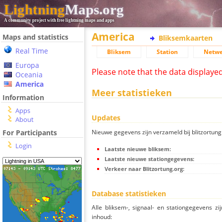
Lightning
Maps.org
A community project with free lightning maps and apps
America
Maps and statistics
Bliksemkaarten
Real Time
Bliksem
Station
Netwe
Europa
Please note that the data displaye
Oceania
America
Meer statistieken
Information
Apps
Updates
About
Nieuwe gegevens zijn verzameld bij blitzortung.
For Participants
Login
Laatste nieuwe bliksem:
Laatste nieuwe stationgegevens:
Verkeer naar Blitzortung.org:
Database statistieken
Alle bliksem-, signaal- en stationgegevens z
inhoud: