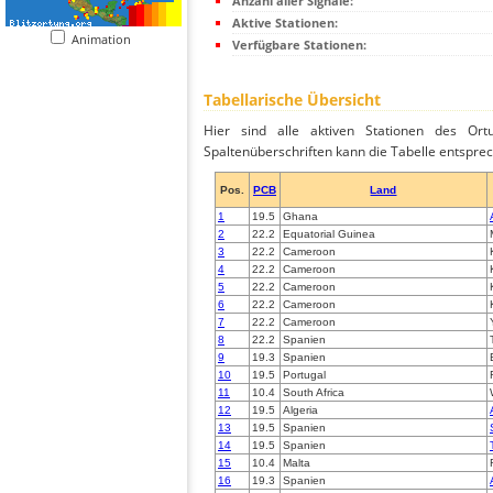
Anzahl aller Signale:
Aktive Stationen:
Animation
Verfügbare Stationen:
Tabellarische Übersicht
Hier sind alle aktiven Stationen des Ortu
Spaltenüberschriften kann die Tabelle entsprec
Pos.
PCB
Land
1
19.5
Ghana
2
22.2
Equatorial Guinea
3
22.2
Cameroon
4
22.2
Cameroon
5
22.2
Cameroon
6
22.2
Cameroon
7
22.2
Cameroon
8
22.2
Spanien
9
19.3
Spanien
10
19.5
Portugal
11
10.4
South Africa
12
19.5
Algeria
13
19.5
Spanien
14
19.5
Spanien
15
10.4
Malta
16
19.3
Spanien