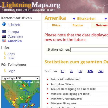
Lightning
Maps.org
A community project with free lightning maps and apps
Amerika
Karten/Statistiken
Blitzkarten
Echtzeit
Blitze
Station
Netzwer
Europa
Please note that the data displaye
Ozeanien
new ones in the future.
Amerika
Infos
Station wählen:
Apps
Über
Statistiken zum gesamten O
Für Teilnehmer
Login
Zeitraum:
1h
2h
6h
12h
24h
Letzte Aktualisierung:
Anzahl an Blitzen:
Größte Beteiligung an einem Blitz:
Mittlere Beteiligung pro Blitz:
Mittlere Ortungsquote:
Mittlere Blitzquote: