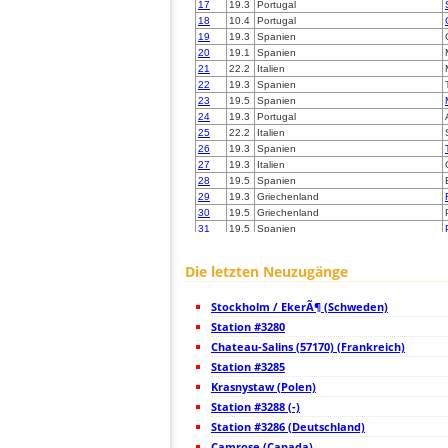
17
19.3
Portugal
18
10.4
Portugal
19
19.3
Spanien
20
19.1
Spanien
21
22.2
Italien
22
19.3
Spanien
23
19.5
Spanien
24
19.3
Portugal
25
22.2
Italien
26
19.3
Spanien
27
19.3
Italien
28
19.5
Spanien
29
19.3
Griechenland
30
19.5
Griechenland
31
19.5
Spanien
32
19.5
Griechenland
33
19.1
Griechenland
Die letzten Neuzugänge
34
19.3
Griechenland
35
19.5
Spanien
Stockholm / EkerÃ¶ (Schweden)
36
19.5
Griechenland
37
Station #3280
19.5
Griechenland
38
19.3
Frankreich
Chateau-Salins (57170) (Frankreich)
39
19.3
Spanien
Station #3285
40
19.4
Deutschland
Krasnystaw (Polen)
41
10.3
Italien
42
Station #3288 (-)
10.4
Frankreich
43
6.8
Italien
Station #3286 (Deutschland)
44
22.2
Frankreich
Camrose (Canada)