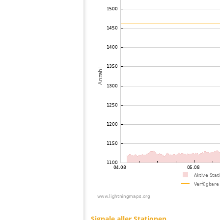
73
10.3
Italien
74
19.3
Italien
75
22.2
Frankreich
76
22.2
Italien
77
10.4
Frankreich
78
19.5
Italien
79
19.5
Italien
80
19.5
Italien
81
19.5
Italien
82
19.4
Italien
83
10.3
Italien
84
19.1
Italien
85
10.4
Frankreich
86
10.3
Griechenland
87
19.5
Frankreich
88
10.3
Italien
89
19.5
Frankreich
90
19.5
Italien
91
6.8
Italien
92
10.3
Italien
93
10.4
Italien
94
10.4
Frankreich
95
19.5
Italien
96
19.3
Italien
97
10.4
Kroatien
98
19.4
Griechenland
99
19.5
Ungarn
100
19.5
Italien
Signale aller Stationen