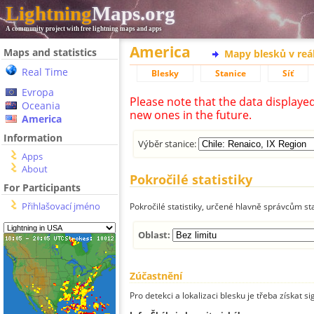
Lightning
Maps.org
A community project with free lightning maps and apps
America
Maps and statistics
Mapy blesků v reá
Real Time
Blesky
Stanice
Síť
Evropa
Please note that the data displaye
Oceania
new ones in the future.
America
Information
Výběr stanice:
Apps
About
Pokročilé statistiky
For Participants
Přihlašovací jméno
Pokročilé statistiky, určené hlavně správcům st
Oblast:
Zúčastnění
Pro detekci a lokalizaci blesku je třeba získat si