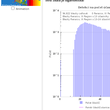
Info: Škála je logaritmická!
Animation