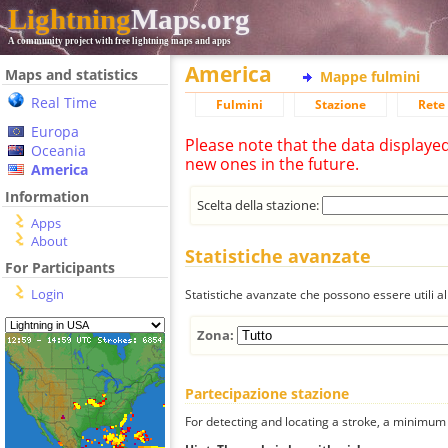
Lightning
Maps.org
A community project with free lightning maps and apps
America
Maps and statistics
Mappe fulmini
Real Time
Fulmini
Stazione
Rete 
Europa
Please note that the data displaye
Oceania
new ones in the future.
America
Information
Scelta della stazione:
Apps
About
Statistiche avanzate
For Participants
Login
Statistiche avanzate che possono essere utili all
Zona:
Partecipazione stazione
For detecting and locating a stroke, a minimum o