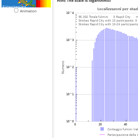
Hint: The scale is logarithmic!
Animation