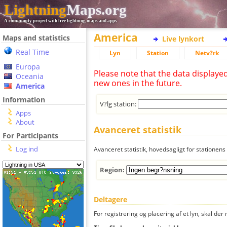
Lightning
Maps.org
A community project with free lightning maps and apps
America
Maps and statistics
Live lynkort
Real Time
Lyn
Station
Netv?rk
Europa
Please note that the data displaye
Oceania
new ones in the future.
America
Information
V?lg station:
Apps
About
Avanceret statistik
For Participants
Log ind
Avanceret statistik, hovedsagligt for stationens 
Region:
Deltagere
For registrering og placering af et lyn, skal d