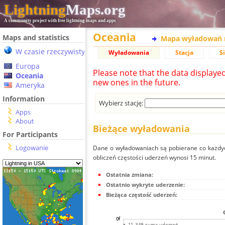
Lightning
Maps.org
A community project with free lightning maps and apps
Oceania
Maps and statistics
Mapa wyładowań 
W czasie rzeczywistym
Wyładowania
Stacja
S
Europa
Please note that the data displaye
Oceania
new ones in the future.
Ameryka
Information
Wybierz stację:
Apps
About
Bieżące wyładowania
For Participants
Logowanie
Dane o wyładowaniach są pobierane co każdych
obliczeń częstości uderzeń wynosi 15 minut.
Ostatnia zmiana:
Ostatnio wykryte uderzenie:
Bieżąca częstość uderzeń: