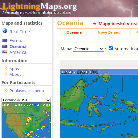
Lightning
Maps.org
A community project with free lightning maps and apps
Oceania
Maps and statistics
Mapy blesků v reá
Real Time
Oceania
Nový Zéland
Evropa
Oceania
Mapa:
•
Automatická
America
Information
Apps
About
For Participants
Přihlašovací jméno