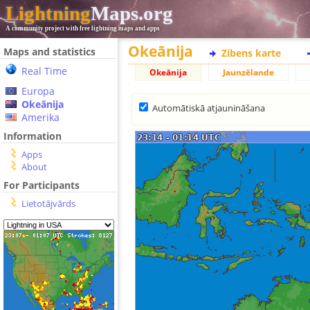
Lightning
Maps.org
A community project with free lightning maps and apps
Okeānija
Maps and statistics
Zibens karte
Real Time
Okeānija
Jaunzēlande
Europa
Okeānija
Automātiskā atjaunināšana
Amerika
Information
Apps
About
For Participants
Lietotājvārds