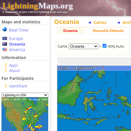
Lightning
Maps.org
A community project with free lightning maps and apps
Oceania
Maps and statistics
Cartes
Arc
Real Time
Oceania
Nouvelle-Zélande
Europe
Oceania
Carte:
•
MAJ Auto
America
Information
Apps
About
For Participants
Identifiant