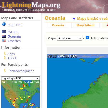
Lightning
Maps.org
A community project with free lightning maps and apps
Oceania
Maps and statistics
Mapy blesků v reá
Real Time
Oceania
Nový Zéland
Evropa
Oceania
Mapa:
•
Automatická
America
Information
Apps
About
For Participants
Přihlašovací jméno