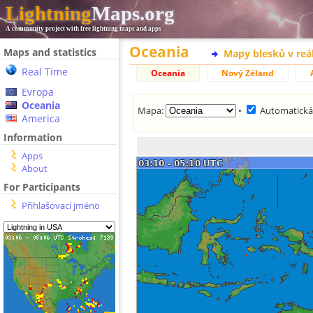
Lightning
Maps.org
A community project with free lightning maps and apps
Oceania
Maps and statistics
Mapy blesků v reá
Real Time
Oceania
Nový Zéland
Evropa
Oceania
Mapa:
•
Automatická
America
Information
Apps
About
For Participants
Přihlašovací jméno