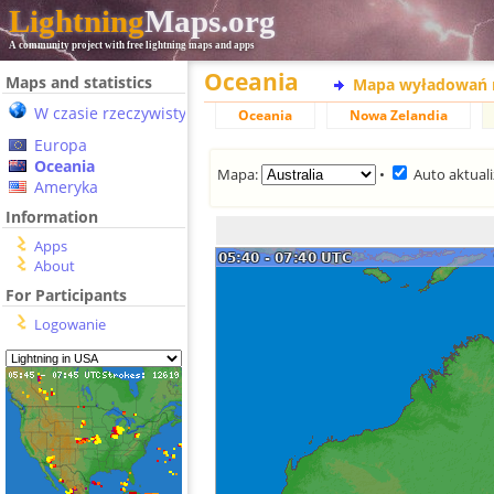
Lightning
Maps.org
A community project with free lightning maps and apps
Oceania
Maps and statistics
Mapa wyładowań 
W czasie rzeczywistym
Oceania
Nowa Zelandia
Europa
Oceania
Mapa:
•
Auto aktuali
Ameryka
Information
Apps
About
For Participants
Logowanie