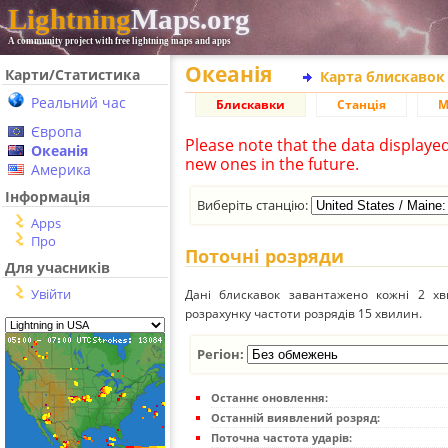
Lightning
Maps.org
A community project with free lightning maps and apps
Океанія
Карти/Статистика
Карта блискавок
Реальний час
Блискавки
Станція
М
Європа
Please note that the data displaye
Океанія
new ones in the future.
Америка
Інформація
Виберіть станцію:
Apps
Про
Поточні розряди
Для учасників
Увійти
Дані блискавок завантажено кожні 2 хвил
розрахунку частоти розрядів 15 хвилин.
Регіон:
Останнє оновлення:
Останній виявлений розряд:
Поточна частота ударів: