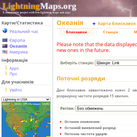
Lightning
Maps.org
A community project with free lightning maps and apps
Океанія
Карти/Статистика
Карта блискавок
Реальний час
Блискавки
Станція
М
Європа
Please note that the data displaye
Океанія
new ones in the future.
Америка
Інформація
Виберіть станцію:
Apps
Про
Поточні розряди
Для учасників
Увійти
Дані блискавок завантажено кожні 2 хвил
розрахунку частоти розрядів 15 хвилин.
Регіон:
Останнє оновлення:
Останній виявлений розряд:
Поточна частота ударів: