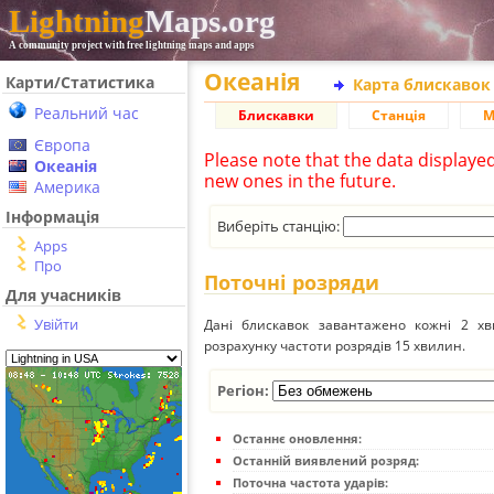
Lightning
Maps.org
A community project with free lightning maps and apps
Океанія
Карти/Статистика
Карта блискавок
Реальний час
Блискавки
Станція
М
Європа
Please note that the data displaye
Океанія
new ones in the future.
Америка
Інформація
Виберіть станцію:
Apps
Про
Поточні розряди
Для учасників
Увійти
Дані блискавок завантажено кожні 2 хвил
розрахунку частоти розрядів 15 хвилин.
Регіон:
Останнє оновлення:
Останній виявлений розряд:
Поточна частота ударів: