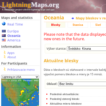
Lightning
Maps.org
A community project with free lightning maps and apps
Oceania
Maps and statistics
Mapy bleskov v r
Real Time
Blesky
Stanica
Sieť
Európa
Please note that the data displaye
Oceania
new ones in the future.
America
Information
Výber stanice:
Apps
About
Aktuálne blesky
For Participants
Prihlasovacie meno
Dáta o bleskoch sú sťahované v intervale každý
výpočet pomeru bleskov a miery je 15 minút.
Oblasť:
Posledná aktualizácia:
Posledný zistený blesk:
Aktuálna miera bleskov: