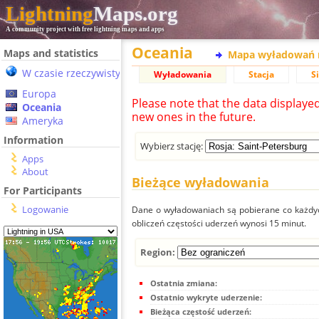
Lightning
Maps.org
A community project with free lightning maps and apps
Oceania
Maps and statistics
Mapa wyładowań 
W czasie rzeczywistym
Wyładowania
Stacja
S
Europa
Please note that the data displaye
Oceania
new ones in the future.
Ameryka
Information
Wybierz stację:
Apps
About
Bieżące wyładowania
For Participants
Logowanie
Dane o wyładowaniach są pobierane co każdych
obliczeń częstości uderzeń wynosi 15 minut.
Region:
Ostatnia zmiana:
Ostatnio wykryte uderzenie:
Bieżąca częstość uderzeń: