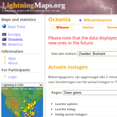
Lightning
Maps.org
A community project with free lightning maps and apps
Oceania
Maps and statistics
Bliksemkaarten
Real Time
Bliksem
Station
Netwe
Europa
Please note that the data displaye
Oceania
new ones in the future.
America
Information
Kies een station:
Apps
About
Actuele inslagen
For Participants
Login
Bliksemgegevens zijn opgevraagd elke 2 minute
voor berekeningen van het aantal inslagen is 
Regio:
Laatste update:
Laatste inslag:
Huidig aantal inslagen: