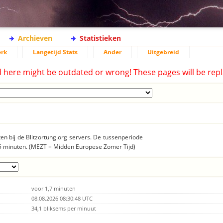
Archieven
Statistieken
rk
Langetijd Stats
Ander
Uitgebreid
d here might be outdated or wrong! These pages will be repl
n bij de Blitzortung.org servers. De tussenperiode
15 minuten. (MEZT = Midden Europese Zomer Tijd)
voor 1,7 minuten
08.08.2026 08:30:48 UTC
34,1 bliksems per minuut