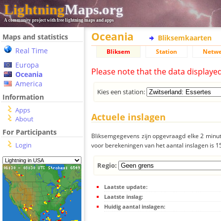
Lightning
Maps.org
A community project with free lightning maps and apps
Oceania
Maps and statistics
Bliksemkaarten
Real Time
Bliksem
Station
Netwe
Europa
Please note that the data displaye
Oceania
America
Kies een station:
Information
Apps
Actuele inslagen
About
For Participants
Bliksemgegevens zijn opgevraagd elke 2 minute
Login
voor berekeningen van het aantal inslagen is 
Regio:
Laatste update:
Laatste inslag:
Huidig aantal inslagen: