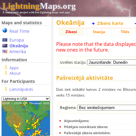
Lightning
Maps.org
A community project with free lightning maps and apps
Okeānija
Maps and statistics
Zibens karte
Real Time
Zibeņi
Stacija
Tīkls
Europa
Please note that the data displaye
Okeānija
new ones in the future.
Amerika
Information
Izvēlies staciju:
Apps
About
Pašreizējā aktivitāte
For Participants
Lietotājvārds
Dati tiek ielādēti katras 2 minūtes no Blitzor
veiks 15 minūtes.
Reģions:
Atjauninājums:
Pēdējais noteiktais zibens:
Pašreizējā zibens aktivitāte: