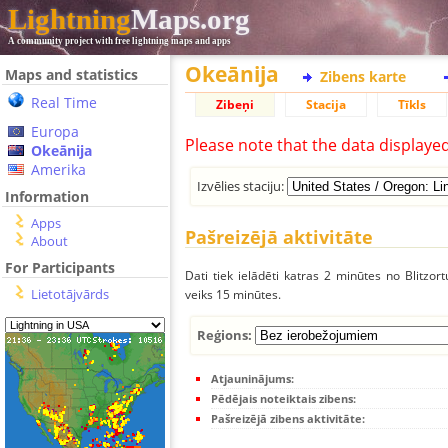
Lightning
Maps.org
A community project with free lightning maps and apps
Okeānija
Maps and statistics
Zibens karte
Real Time
Zibeņi
Stacija
Tīkls
Europa
Please note that the data displaye
Okeānija
Amerika
Izvēlies staciju:
Information
Apps
Pašreizējā aktivitāte
About
For Participants
Dati tiek ielādēti katras 2 minūtes no Blitzor
Lietotājvārds
veiks 15 minūtes.
Reģions:
Atjauninājums:
Pēdējais noteiktais zibens:
Pašreizējā zibens aktivitāte: