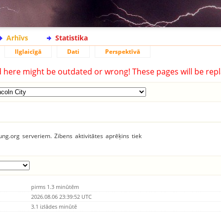
Arhīvs
Statistika
Ilglaicīgā
Dati
Perspektīvā
d here might be outdated or wrong! These pages will be repl
tung.org serveriem. Zibens aktivitātes aprēķins tiek
pirms 1.3 minūtēm
2026.08.06 23:39:52 UTC
3.1 izlādes minūtē