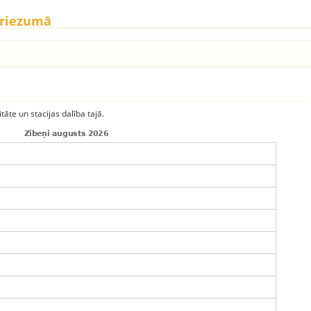
griezumā
itāte un stacijas dalība tajā.