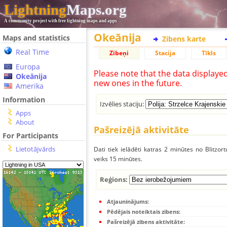
Lightning
Maps.org
A community project with free lightning maps and apps
Okeānija
Maps and statistics
Zibens karte
Real Time
Zibeņi
Stacija
Tīkls
Europa
Please note that the data displaye
Okeānija
new ones in the future.
Amerika
Information
Izvēlies staciju:
Apps
About
Pašreizējā aktivitāte
For Participants
Lietotājvārds
Dati tiek ielādēti katras 2 minūtes no Blitzor
veiks 15 minūtes.
Reģions:
Atjauninājums:
Pēdējais noteiktais zibens:
Pašreizējā zibens aktivitāte: