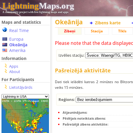
Lightning
Maps.org
A community project with free lightning maps and apps
Okeānija
Maps and statistics
Zibens karte
Real Time
Zibeņi
Stacija
Tīkls
Europa
Please note that the data displaye
Okeānija
Amerika
Izvēlies staciju:
Information
Apps
Pašreizējā aktivitāte
About
For Participants
Dati tiek ielādēti katras 2 minūtes no Blitzor
Lietotājvārds
veiks 15 minūtes.
Reģions:
Atjauninājums:
Pēdējais noteiktais zibens:
Pašreizējā zibens aktivitāte: