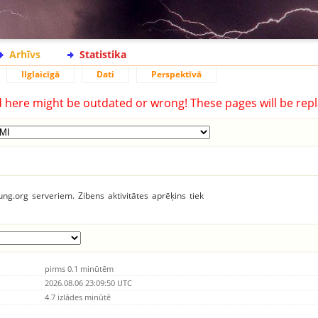
Arhīvs
Statistika
Ilglaicīgā
Dati
Perspektīvā
d here might be outdated or wrong! These pages will be repl
tung.org serveriem. Zibens aktivitātes aprēķins tiek
pirms 0.1 minūtēm
2026.08.06 23:09:50 UTC
4.7 izlādes minūtē