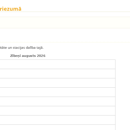
griezumā
itāte un stacijas dalība tajā.